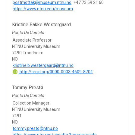
postmottak@museum.ntnu.no
+47 73 59 21 60
https://www.ntnu.edu/museum
Kristine Bakke Westergaard
Ponto De Contato
Associate Professor
NTNU University Museum
7490 Trondheim
NO
kristine.b.westergaard@ntnu.no
http://orcid.org/0000-0003-4609-8704
Tommy Prestø
Ponto De Contato
Collection Manager
NTNU University Museum
7491
NO
tommy.presto@ntnu.no
https://www.ntnu.no/ansatte/tommy.presto