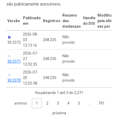
são publicamente acessíveis.
Resumo
Modificado
Publicado
Handle
Versão
Registros
das
pela última
em
do DOI
mudanças
vez por
2026-08-
Não
03
248.235
30.2372
provido
12:13:16
2026-07-
Não
27
248.235
30.2371
provido
12:02:35
2026-07-
Não
20
248.235
30.2370
provido
12:02:38
Visualizando 1 até 3 de 2,371
anterior
1
2
3
4
5
…
791
próxima