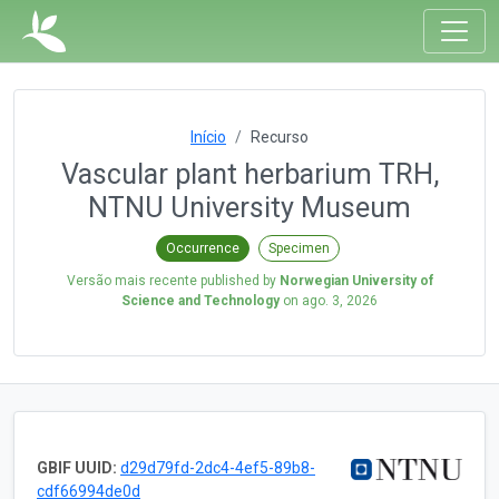
Início
Recurso
Vascular plant herbarium TRH,
NTNU University Museum
Occurrence
Specimen
Versão mais recente published by
Norwegian University of
Science and Technology
on
ago. 3, 2026
GBIF UUID:
d29d79fd-2dc4-4ef5-89b8-
cdf66994de0d