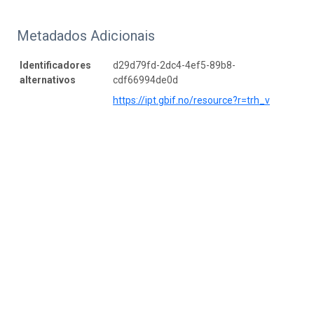
Metadados Adicionais
Identificadores
d29d79fd-2dc4-4ef5-89b8-
alternativos
cdf66994de0d
https://ipt.gbif.no/resource?r=trh_v