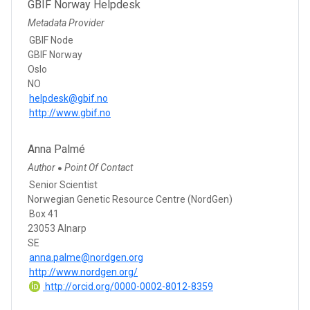
GBIF Norway Helpdesk
Metadata Provider
GBIF Node
GBIF Norway
Oslo
NO
helpdesk@gbif.no
http://www.gbif.no
Anna Palmé
Author
Point Of Contact
●
Senior Scientist
Norwegian Genetic Resource Centre (NordGen)
Box 41
23053 Alnarp
SE
anna.palme@nordgen.org
http://www.nordgen.org/
http://orcid.org/0000-0002-8012-8359