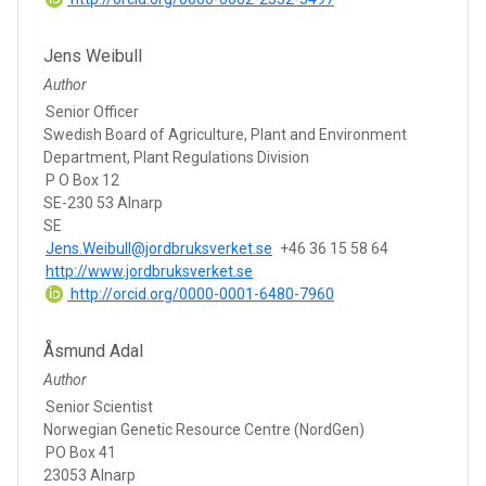
Jens Weibull
Author
Senior Officer
Swedish Board of Agriculture, Plant and Environment
Department, Plant Regulations Division
P O Box 12
SE-230 53 Alnarp
SE
Jens.Weibull@jordbruksverket.se
+46 36 15 58 64
http://www.jordbruksverket.se
http://orcid.org/0000-0001-6480-7960
Åsmund Adal
Author
Senior Scientist
Norwegian Genetic Resource Centre (NordGen)
PO Box 41
23053 Alnarp