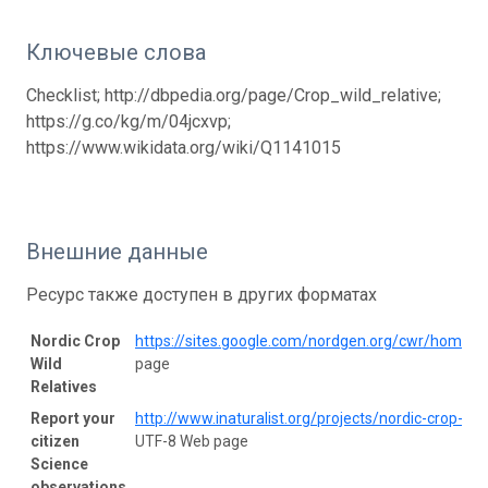
Ключевые слова
Checklist; http://dbpedia.org/page/Crop_wild_relative;
https://g.co/kg/m/04jcxvp;
https://www.wikidata.org/wiki/Q1141015
Внешние данные
Ресурс также доступен в других форматах
Nordic Crop
https://sites.google.com/nordgen.org/cwr/home
UT
Wild
page
Relatives
Report your
http://www.inaturalist.org/projects/nordic-crop-wild
citizen
UTF-8 Web page
Science
observations