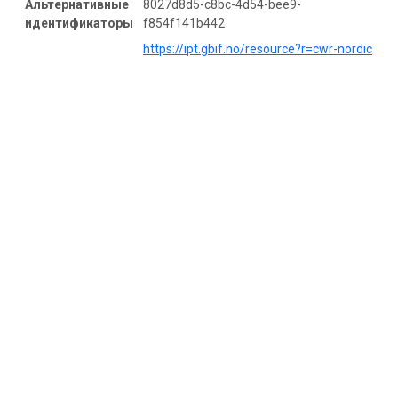
Альтернативные
8027d8d5-c8bc-4d54-bee9-
идентификаторы
f854f141b442
https://ipt.gbif.no/resource?r=cwr-nordic