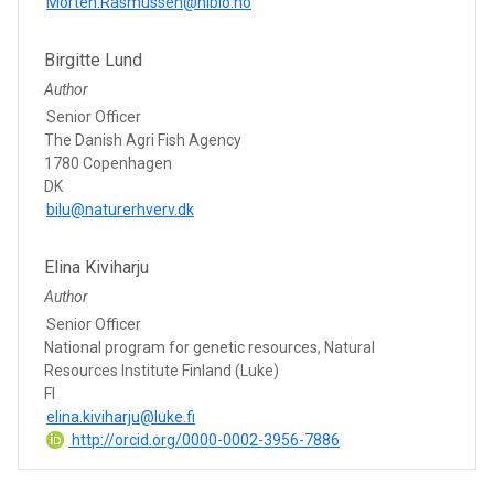
Morten.Rasmussen@nibio.no
Birgitte Lund
Author
Senior Officer
The Danish Agri Fish Agency
1780 Copenhagen
DK
bilu@naturerhverv.dk
Elina Kiviharju
Author
Senior Officer
National program for genetic resources, Natural
Resources Institute Finland (Luke)
FI
elina.kiviharju@luke.fi
http://orcid.org/0000-0002-3956-7886