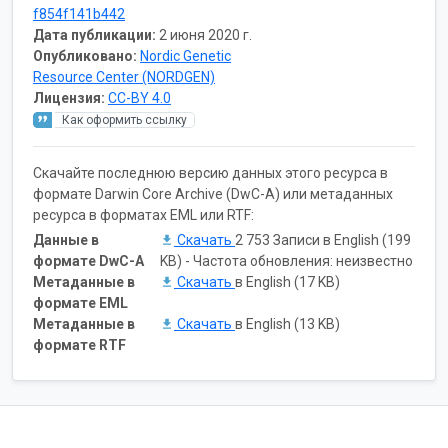
f854f141b442
Дата публикации:
2 июня 2020 г.
Опубликовано:
Nordic Genetic
Resource Center (NORDGEN)
Лицензия:
CC-BY 4.0
Как оформить ссылку
Скачайте последнюю версию данных этого ресурса в
формате Darwin Core Archive (DwC-A) или метаданных
ресурса в форматах EML или RTF:
Данные в
Скачать
2 753 Записи в English (199
формате DwC-A
KB) - Частота обновления: неизвестно
Метаданные в
Скачать
в English (17 KB)
формате EML
Метаданные в
Скачать
в English (13 KB)
формате RTF