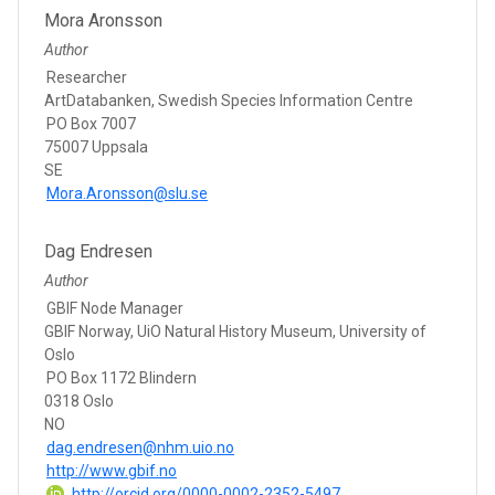
Mora Aronsson
Author
Researcher
ArtDatabanken, Swedish Species Information Centre
PO Box 7007
75007 Uppsala
SE
Mora.Aronsson@slu.se
Dag Endresen
Author
GBIF Node Manager
GBIF Norway, UiO Natural History Museum, University of
Oslo
PO Box 1172 Blindern
0318 Oslo
NO
dag.endresen@nhm.uio.no
http://www.gbif.no
http://orcid.org/0000-0002-2352-5497