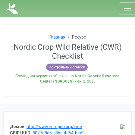
Главная
Ресурс
Nordic Crop Wild Relative (CWR)
Checklist
Контрольный список
Последняя версия опубликовано
Nordic Genetic Resource
Center (NORDGEN)
июн. 2, 2020
Домой:
http://www.nordgen.org/index.php/en/content/view/full/2969/
GBIF UUID:
8027d8d5-c8bc-4d54-bee9-