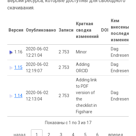
версии ресурса, которые доступны для свободного
скачивания.
Кем
Краткая
внесены
Версия
Опубликовано
Записи
сводка
DOI
последние
изменений
изменения
2020-06-02
Dag
1.16
2 753
Minor
12:21:04
Endresen
2020-06-02
Adding
Dag
1.15
2 753
12:19:07
ORCID
Endresen
Adding link
to PDF
2020-06-02
version of
Dag
1.14
2 753
12:13:04
the
Endresen
checklist in
Figshare
Показаны с 1 по 3 из 17
назад
1
2
3
4
5
6
вперед