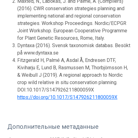
Maxted, N., Labokas, J. and Palmé, A. (Compilers)
(2016). CWR conservation strategies planning and
implementing national and regional conservation
strategies. Workshop Proceedings. Nordic/ECPGR
Joint Workshop. European Cooperative Programme
for Plant Genetic Resources, Rome, Italy.
Dyntaxa (2016). Svensk taxonomisk databas. Besökt
på www.dyntaxa.se
Fitzgerald H, Palmé A, Asdal Å, Endresen DTF,
Kiviharju E, Lund B, Rasmussen M, Thorbjörnsson H,
& Weibull J (2019). A regional approach to Nordic
crop wild relative in situ conservation planning.
DOI:10.1017/S147926211800059X
https://doi.org/10.1017/S147926211800059X
Дополнительные метаданные