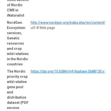
of Nordic
CWR in
iNaturalist
NordGen:
http://www.nordgen.org/index.php/en/content/vie
Ecosystem
utf-8 Web page
services,
Genetic
resources
and crop
wild relatives
in the Nordic
countries
The Nordic
https://doi.org/10.6084/m9.figshare.5688130.v1
ut
priority crop
wild relative
gene pool
and
distribution
dataset (PDF
version