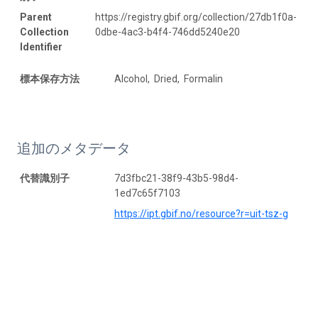
Parent
https://registry.gbif.org/collection/27db1f0a-
Collection
0dbe-4ac3-b4f4-746dd5240e20
Identifier
標本保存方法
Alcohol, Dried, Formalin
追加のメタデータ
代替識別子
7d3fbc21-38f9-43b5-98d4-
1ed7c65f7103
https://ipt.gbif.no/resource?r=uit-tsz-g