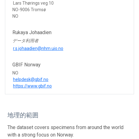
Lars Thørings veg 10
NO-9006 Tromsø
NO
Rukaya Johaadien
データ利用者
r.s.johaadien@nhm.uio.no
GBIF Norway
NO
helpdesk@gbif.no
https://www.gbif.no
地理的範囲
The dataset covers specimens from around the world
with a strong focus on Norway.