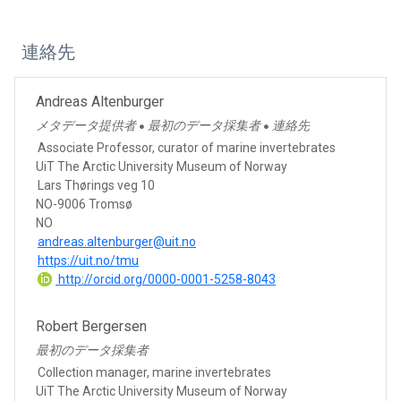
連絡先
Andreas Altenburger
メタデータ提供者
最初のデータ採集者
連絡先
●
●
Associate Professor, curator of marine invertebrates
UiT The Arctic University Museum of Norway
Lars Thørings veg 10
NO-9006 Tromsø
NO
andreas.altenburger@uit.no
https://uit.no/tmu
http://orcid.org/0000-0001-5258-8043
Robert Bergersen
最初のデータ採集者
Collection manager, marine invertebrates
UiT The Arctic University Museum of Norway