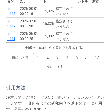
ョン
た。
ド
ンドル
新者
2026-08-01
指定されて
15,326
1.113
00:00:18
いません
2026-07-01
指定されて
15,326
1.112
00:00:20
いません
2026-06-01
指定されて
15,302
1.111
00:00:25
いません
全50 の _start _から3までを表示する。
前にもどる
1
2
3
4
5
…
17
次にすすむ
引用方法
注意してください、これは、古いバージョンのデータセ
ットです。
研究者はこの研究内容を以下のように引用
する必要があります。: