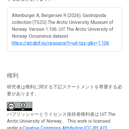
Altenburger A, Bergersen R (2026). Gastropoda
collection (TSZG) The Arctic University Museum of
Norway. Version 1.106. UiT The Arctic University of
Norway. Occurrence dataset.
https://ipt.gbif.no/resource?r=uit-tsz-g&v=1.106
権利
研究者は権利に関する下記ステートメントを尊重する必
要があります。:
パブリッシャーとライセンス保持者権利者は UiT The
Arctic University of Norway。 This work is licensed
under a
Creative Commons Attribution (CC-BY 4.0)