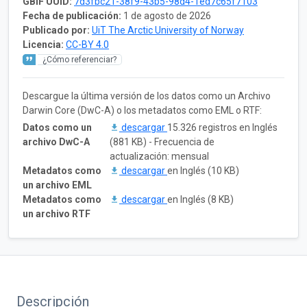
GBIF UUID:
7d3fbc21-38f9-43b5-98d4-1ed7c65f7103
Fecha de publicación:
1 de agosto de 2026
Publicado por:
UiT The Arctic University of Norway
Licencia:
CC-BY 4.0
¿Cómo referenciar?
Descargue la última versión de los datos como un Archivo
Darwin Core (DwC-A) o los metadatos como EML o RTF:
Datos como un
descargar
15.326 registros en Inglés
archivo DwC-A
(881 KB) - Frecuencia de
actualización: mensual
Metadatos como
descargar
en Inglés (10 KB)
un archivo EML
Metadatos como
descargar
en Inglés (8 KB)
un archivo RTF
Descripción