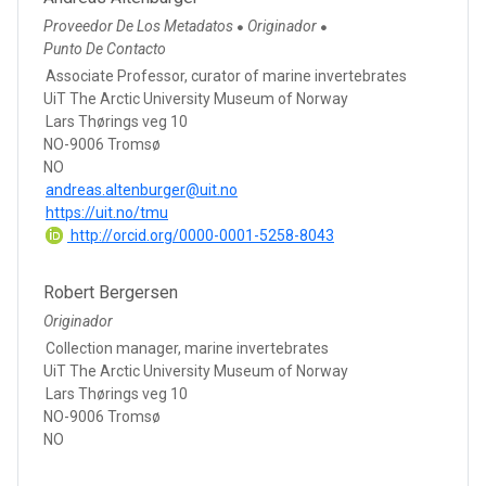
Proveedor De Los Metadatos
Originador
●
●
Punto De Contacto
Associate Professor, curator of marine invertebrates
UiT The Arctic University Museum of Norway
Lars Thørings veg 10
NO-9006 Tromsø
NO
andreas.altenburger@uit.no
https://uit.no/tmu
http://orcid.org/0000-0001-5258-8043
Robert Bergersen
Originador
Collection manager, marine invertebrates
UiT The Arctic University Museum of Norway
Lars Thørings veg 10
NO-9006 Tromsø
NO