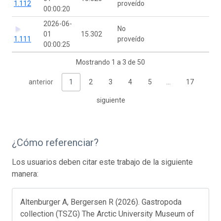
1.112
proveído
00:00:20
2026-06-
No
01
15.302
1.111
proveído
00:00:25
Mostrando 1 a 3 de 50
anterior
1
2
3
4
5
…
17
siguiente
¿Cómo referenciar?
Los usuarios deben citar este trabajo de la siguiente
manera:
Altenburger A, Bergersen R (2026). Gastropoda
collection (TSZG) The Arctic University Museum of