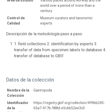
Área de Estudio
Various places around Norway and the
world over a period of more than a
century
Control de
Museum curators and taxonomic
Calidad
experts
Descripción de la metodología paso a paso:
1. field collections 2. identification by experts 3.
transfer of data from specimen labels to database 4.
transfer of database to GBIF
Datos de la colección
Nombre de la
Gastropoda
Colección
Identificador
https://registry.gbif.org/collection/499bb245-
de la
65a7-417b-988d-e5c6b52ee3c0