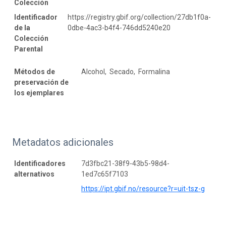
Colección
Identificador
https://registry.gbif.org/collection/27db1f0a-
de la
0dbe-4ac3-b4f4-746dd5240e20
Colección
Parental
Métodos de
Alcohol, Secado, Formalina
preservación de
los ejemplares
Metadatos adicionales
Identificadores
7d3fbc21-38f9-43b5-98d4-
alternativos
1ed7c65f7103
https://ipt.gbif.no/resource?r=uit-tsz-g