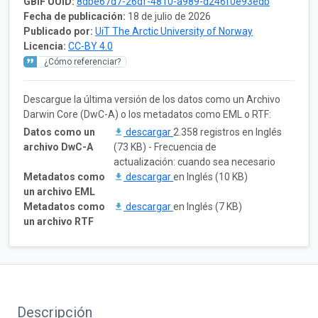
GBIF UUID:
8dbe67d7-26df-4810-a989-d246f0e93edb
Fecha de publicación:
18 de julio de 2026
Publicado por:
UiT The Arctic University of Norway
Licencia:
CC-BY 4.0
¿Cómo referenciar?
Descargue la última versión de los datos como un Archivo
Darwin Core (DwC-A) o los metadatos como EML o RTF:
Datos como un
descargar
2.358 registros en Inglés
archivo DwC-A
(73 KB) - Frecuencia de
actualización: cuando sea necesario
Metadatos como
descargar
en Inglés (10 KB)
un archivo EML
Metadatos como
descargar
en Inglés (7 KB)
un archivo RTF
Descripción