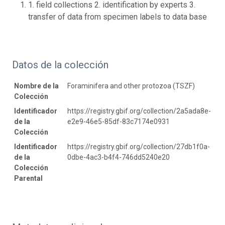
1. field collections 2. identification by experts 3.
transfer of data from specimen labels to data base
Datos de la colección
Nombre de la
Foraminifera and other protozoa (TSZF)
Colección
Identificador
https://registry.gbif.org/collection/2a5ada8e-
de la
e2e9-46e5-85df-83c7174e0931
Colección
Identificador
https://registry.gbif.org/collection/27db1f0a-
de la
0dbe-4ac3-b4f4-746dd5240e20
Colección
Parental