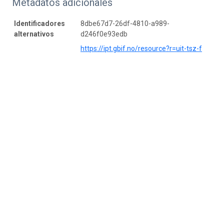
Metadatos adicionales
Identificadores
8dbe67d7-26df-4810-a989-
alternativos
d246f0e93edb
https://ipt.gbif.no/resource?r=uit-tsz-f