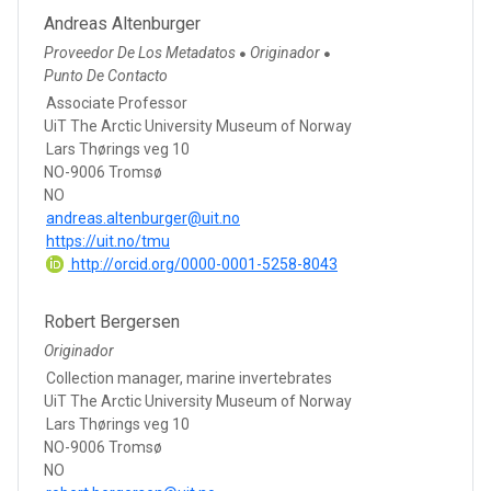
Andreas Altenburger
Proveedor De Los Metadatos
Originador
●
●
Punto De Contacto
Associate Professor
UiT The Arctic University Museum of Norway
Lars Thørings veg 10
NO-9006 Tromsø
NO
andreas.altenburger@uit.no
https://uit.no/tmu
http://orcid.org/0000-0001-5258-8043
Robert Bergersen
Originador
Collection manager, marine invertebrates
UiT The Arctic University Museum of Norway
Lars Thørings veg 10
NO-9006 Tromsø
NO