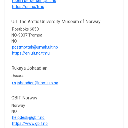
robert.bergersen@uit.no
https://uit.no/tmu
UiT The Arctic University Museum of Norway
Postboks 6050
NO-9037 Tromsø
NO
postmottak@umak.uit.no
https://en.uit.no/tmu
Rukaya Johaadien
Usuario
r.s.johaadien@nhm.uio.no
GBIF Norway
Norway
NO
helpdesk@gbif.no
https://www.gbif.no