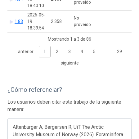
proveído
18:40:10
2026-05-
No
1.83
19
2.358
proveído
18:39:54
Mostrando 1 a 3 de 86
anterior
1
2
3
4
5
…
29
siguiente
¿Cómo referenciar?
Los usuarios deben citar este trabajo de la siguiente
manera:
Altenburger A, Bergersen R, UiT The Arctic
University Museum of Norway (2026). Foraminifera