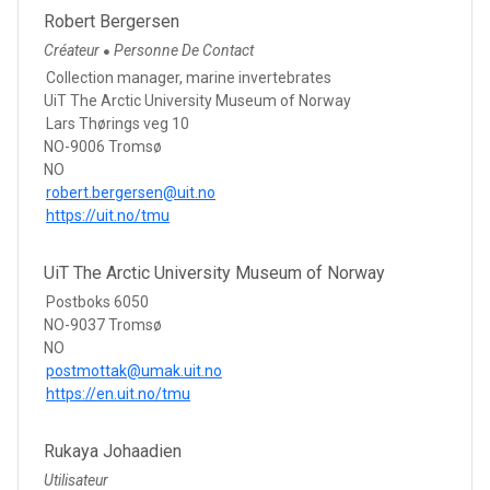
Robert Bergersen
Créateur
Personne De Contact
●
Collection manager, marine invertebrates
UiT The Arctic University Museum of Norway
Lars Thørings veg 10
NO-9006 Tromsø
NO
robert.bergersen@uit.no
https://uit.no/tmu
UiT The Arctic University Museum of Norway
Postboks 6050
NO-9037 Tromsø
NO
postmottak@umak.uit.no
https://en.uit.no/tmu
Rukaya Johaadien
Utilisateur