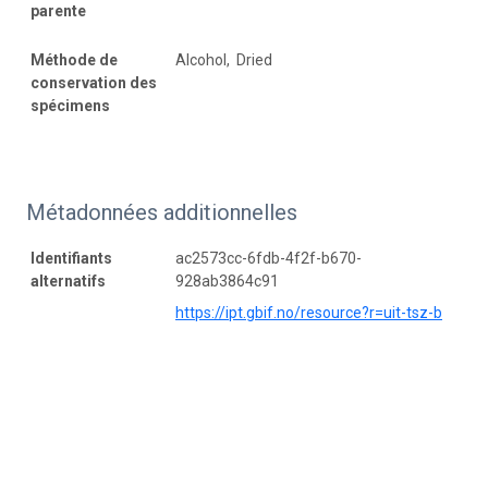
parente
Méthode de
Alcohol, Dried
conservation des
spécimens
Métadonnées additionnelles
Identifiants
ac2573cc-6fdb-4f2f-b670-
alternatifs
928ab3864c91
https://ipt.gbif.no/resource?r=uit-tsz-b