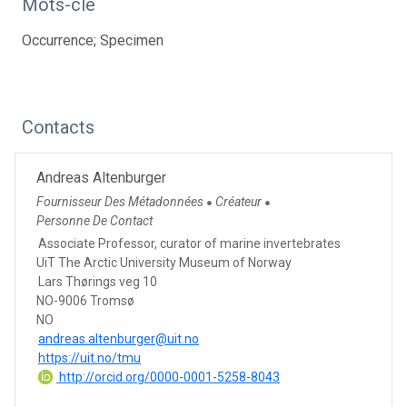
Mots-clé
Occurrence; Specimen
Contacts
Andreas Altenburger
Fournisseur Des Métadonnées
Créateur
●
●
Personne De Contact
Associate Professor, curator of marine invertebrates
UiT The Arctic University Museum of Norway
Lars Thørings veg 10
NO-9006 Tromsø
NO
andreas.altenburger@uit.no
https://uit.no/tmu
http://orcid.org/0000-0001-5258-8043