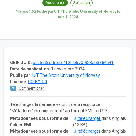
Occurrence
Spécimen
Version 1.52
Publié par
UiT The Arctic University of Norway
le
nov. 1, 2024
GBIF UUID:
ac2573cc-6fdb-4f2f-b670-928ab3864c91
Date de publication:
1 novembre 2024
Publié par:
UiT The Arctic University of Norway
Licence:
CC-BY 4.0
Comment citer
Téléchargez la dernière version de la ressource
"Métadonnées uniquement" au format EML ou RTF :
Métadonnées sous forme de
télécharger
dans Anglais
fichier EML
(13 KB)
Métadonnées sous forme de
télécharger
dans Anglais