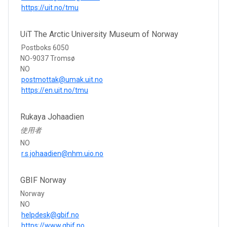
https://uit.no/tmu
UiT The Arctic University Museum of Norway
Postboks 6050
NO-9037 Tromsø
NO
postmottak@umak.uit.no
https://en.uit.no/tmu
Rukaya Johaadien
使用者
NO
r.s.johaadien@nhm.uio.no
GBIF Norway
Norway
NO
helpdesk@gbif.no
https://www.gbif.no