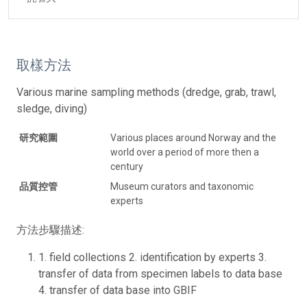
取樣方法
Various marine sampling methods (dredge, grab, trawl,
sledge, diving)
研究範圍
Various places around Norway and the
world over a period of more then a
century
品質控管
Museum curators and taxonomic
experts
方法步驟描述:
1. field collections 2. identification by experts 3.
transfer of data from specimen labels to data base
4. transfer of data base into GBIF