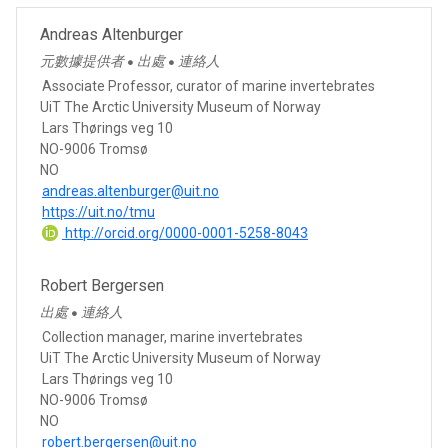
Andreas Altenburger
元數據提供者
出處
連絡人
●
●
Associate Professor, curator of marine invertebrates
UiT The Arctic University Museum of Norway
Lars Thørings veg 10
NO-9006 Tromsø
NO
andreas.altenburger@uit.no
https://uit.no/tmu
http://orcid.org/0000-0001-5258-8043
Robert Bergersen
出處
連絡人
●
Collection manager, marine invertebrates
UiT The Arctic University Museum of Norway
Lars Thørings veg 10
NO-9006 Tromsø
NO
robert.bergersen@uit.no