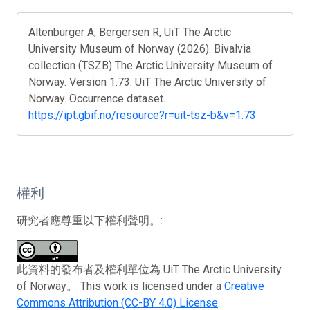
Altenburger A, Bergersen R, UiT The Arctic
University Museum of Norway (2026). Bivalvia
collection (TSZB) The Arctic University Museum of
Norway. Version 1.73. UiT The Arctic University of
Norway. Occurrence dataset.
https://ipt.gbif.no/resource?r=uit-tsz-b&v=1.73
權利
研究者應尊重以下權利聲明。:
此資料的發布者及權利單位為 UiT The Arctic University
of Norway。 This work is licensed under a
Creative
Commons Attribution (CC-BY 4.0) License
.