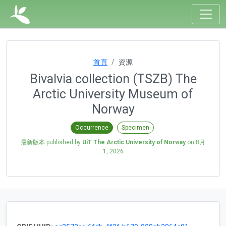
首頁
資源
Bivalvia collection (TSZB) The
Arctic University Museum of
Norway
Occurrence
Specimen
最新版本 published by
UiT The Arctic University of Norway
on
8月
1, 2026