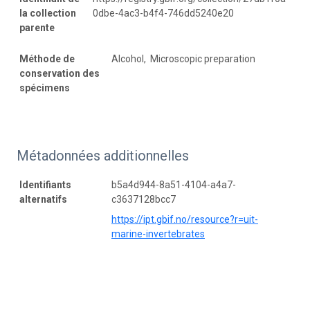
la collection
0dbe-4ac3-b4f4-746dd5240e20
parente
Méthode de
Alcohol, Microscopic preparation
conservation des
spécimens
Métadonnées additionnelles
Identifiants
b5a4d944-8a51-4104-a4a7-
alternatifs
c3637128bcc7
https://ipt.gbif.no/resource?r=uit-
marine-invertebrates