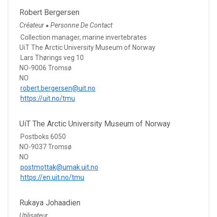
Robert Bergersen
Créateur
Personne De Contact
●
Collection manager, marine invertebrates
UiT The Arctic University Museum of Norway
Lars Thørings veg 10
NO-9006 Tromsø
NO
robert.bergersen@uit.no
https://uit.no/tmu
UiT The Arctic University Museum of Norway
Postboks 6050
NO-9037 Tromsø
NO
postmottak@umak.uit.no
https://en.uit.no/tmu
Rukaya Johaadien
Utilisateur