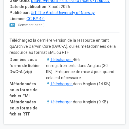
GBIF UUID:
b5a4d944-8a51-4104-a4a7-c3637128bcc7
Date de publication:
3 août 2026
Publié par:
UiT The Arctic University of Norway
Licence:
CC-BY 4.0
Comment citer
Téléchargez la dernière version de la ressource en tant
quArchive Darwin Core (DwC-A), ou les métadonnées de la
ressource au format EML ou RTF :
Données sous
télécharger
466
forme de fichier
enregistrements dans Anglais (30
DwC-A (zip)
KB) - Fréquence de mise à jour: quand
cela est nécessaire
Métadonnées
télécharger
dans Anglais (14 KB)
sous forme de
fichier EML
Métadonnées
télécharger
dans Anglais (9 KB)
sous forme de
fichier RTF