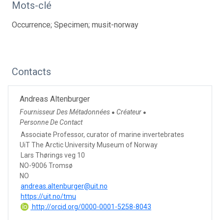
Mots-clé
Occurrence; Specimen; musit-norway
Contacts
Andreas Altenburger
Fournisseur Des Métadonnées
Créateur
●
●
Personne De Contact
Associate Professor, curator of marine invertebrates
UiT The Arctic University Museum of Norway
Lars Thørings veg 10
NO-9006 Tromsø
NO
andreas.altenburger@uit.no
https://uit.no/tmu
http://orcid.org/0000-0001-5258-8043