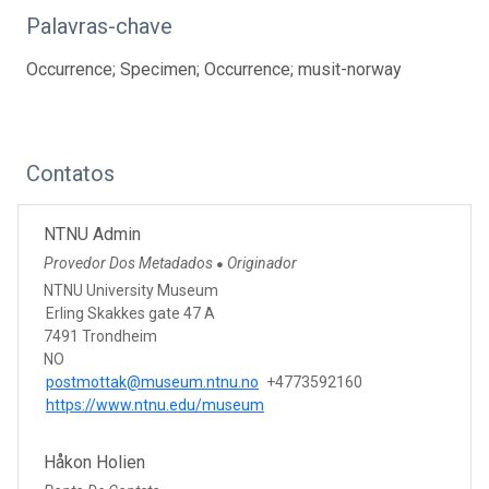
Palavras-chave
Occurrence; Specimen; Occurrence; musit-norway
Contatos
NTNU Admin
Provedor Dos Metadados
Originador
●
NTNU University Museum
Erling Skakkes gate 47 A
7491 Trondheim
NO
postmottak@museum.ntnu.no
+4773592160
https://www.ntnu.edu/museum
Håkon Holien