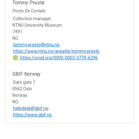
Tommy Prestø
Ponto De Contato
Collection manager
NTNU University Museum
7491
NO
tommy.presto@ntnu.no
https://www.ntnu.no/ansatte/tommy.presto
https://orcid.org/0000-0003-3770-6296
GBIF Norway
Sars gate 1
0562 Oslo
Norway
NO
helpdesk@gbif.no
https://www.gbif.no