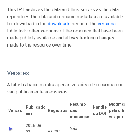
This IPT archives the data and thus serves as the data
repository. The data and resource metadata are available
for download in the
downloads
section. The
versions
table lists other versions of the resource that have been
made publicly available and allows tracking changes
made to the resource over time.
Versões
A tabela abaixo mostra apenas versões de recursos que
são publicamente acessíveis.
Resumo
Modificado
Publicado
Handle
Versão
Registros
das
pela última
em
do DOI
mudanças
vez por
2026-08-
Não
03
63.782