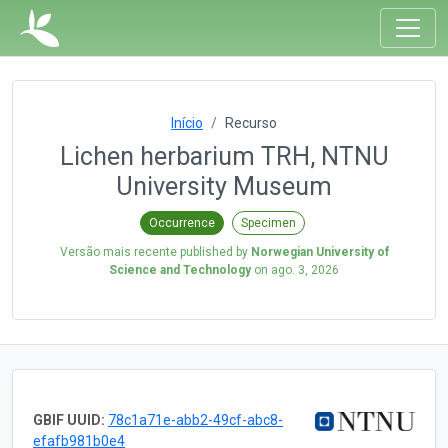
Início
Recurso
Lichen herbarium TRH, NTNU
University Museum
Occurrence
Specimen
Versão mais recente published by
Norwegian University of
Science and Technology
on
ago. 3, 2026
GBIF UUID:
78c1a71e-abb2-49cf-abc8-
efafb981b0e4