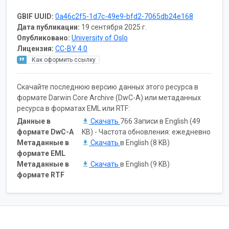
GBIF UUID:
0a46c2f5-1d7c-49e9-bfd2-7065db24e168
Дата публикации:
19 сентября 2025 г.
Опубликовано:
University of Oslo
Лицензия:
CC-BY 4.0
Как оформить ссылку
Скачайте последнюю версию данных этого ресурса в
формате Darwin Core Archive (DwC-A) или метаданных
ресурса в форматах EML или RTF:
Данные в
Скачать
766 Записи в English (49
формате DwC-A
KB) - Частота обновления: ежедневно
Метаданные в
Скачать
в English (8 KB)
формате EML
Метаданные в
Скачать
в English (9 KB)
формате RTF