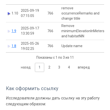
remove
2025-09-19
1.10
766
occurrenceRemarks and
07:15:05
change titile
Remove
2025-09-17
1.9
766
minimumElevationInMeters
13:30:59
and habitatNIN
2025-05-26
1.8
766
Update name
19:02:25
Показаны с 1 по 3 из 11
назад
1
2
3
4
вперед
Как оформить ссылку
Исследователи должны дать ссылку на эту работу
следующим образом: