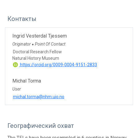
Контакты
Ingrid Vesterdal Tjessem
Originator
Point Of Contact
●
Doctoral Research Fellow
Natural History Museum
https://orcid.org/0009-0004-9151-2833
Michal Torma
User
michal.torma@nhm.uio.no
Географический охват
The TFLs have been resampled in 6 counties in Norway.