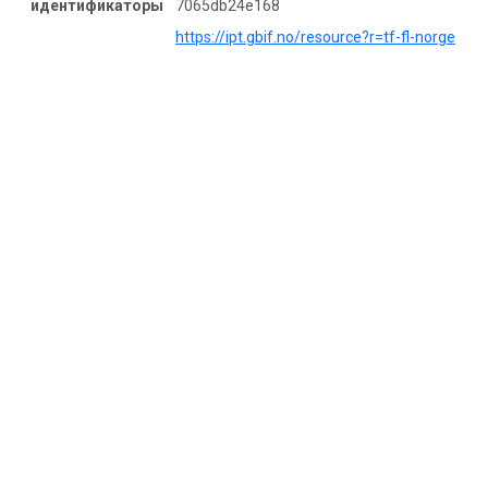
идентификаторы
7065db24e168
https://ipt.gbif.no/resource?r=tf-fl-norge