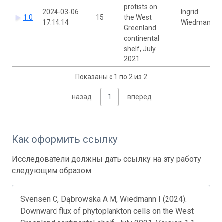
protists on
2024-03-06
Ingrid
1.0
15
the West
17:14:14
Wiedmann
Greenland
continental
shelf, July
2021
Показаны с 1 по 2 из 2
назад
1
вперед
Как оформить ссылку
Исследователи должны дать ссылку на эту работу
следующим образом:
Svensen C, Dąbrowska A M, Wiedmann I (2024).
Downward flux of phytoplankton cells on the West