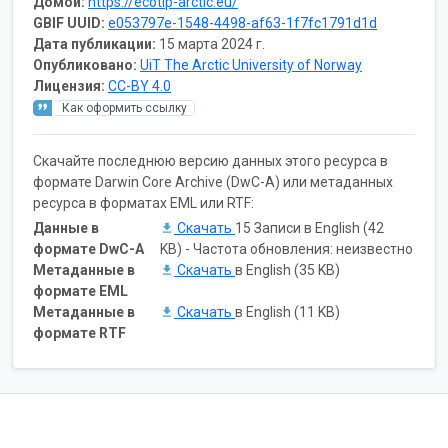
Домой:
https://ecotip-arctic.eu/
GBIF UUID:
e053797e-1548-4498-af63-1f7fc1791d1d
Дата публикации:
15 марта 2024 г.
Опубликовано:
UiT The Arctic University of Norway
Лицензия:
CC-BY 4.0
Как оформить ссылку
Скачайте последнюю версию данных этого ресурса в
формате Darwin Core Archive (DwC-A) или метаданных
ресурса в форматах EML или RTF:
Данные в
Скачать
15 Записи в English (42
формате DwC-A
KB) - Частота обновления: неизвестно
Метаданные в
Скачать
в English (35 KB)
формате EML
Метаданные в
Скачать
в English (11 KB)
формате RTF