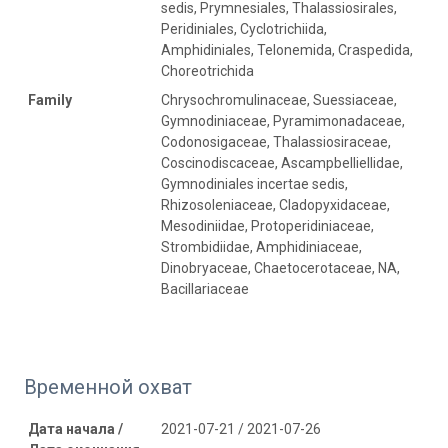
sedis, Prymnesiales, Thalassiosirales,
Peridiniales, Cyclotrichiida,
Amphidiniales, Telonemida, Craspedida,
Choreotrichida
Family
Chrysochromulinaceae, Suessiaceae,
Gymnodiniaceae, Pyramimonadaceae,
Codonosigaceae, Thalassiosiraceae,
Coscinodiscaceae, Ascampbelliellidae,
Gymnodiniales incertae sedis,
Rhizosoleniaceae, Cladopyxidaceae,
Mesodiniidae, Protoperidiniaceae,
Strombidiidae, Amphidiniaceae,
Dinobryaceae, Chaetocerotaceae, NA,
Bacillariaceae
Временной охват
Дата начала /
2021-07-21 / 2021-07-26