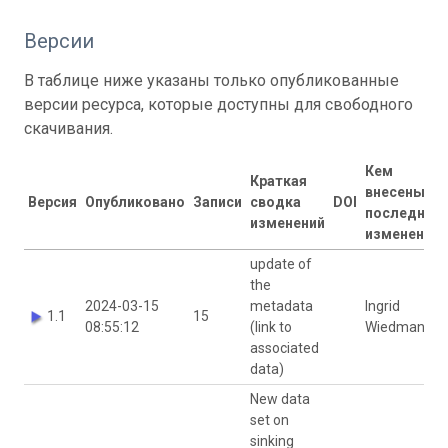
Версии
В таблице ниже указаны только опубликованные
версии ресурса, которые доступны для свободного
скачивания.
Кем
Краткая
внесены
Версия
Опубликовано
Записи
сводка
DOI
последние
изменений
изменения
update of
the
2024-03-15
metadata
Ingrid
1.1
15
08:55:12
(link to
Wiedmann
associated
data)
New data
set on
sinking