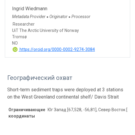
Ingrid Wiedmann
Metadata Provider
Originator
Processor
●
●
Researcher
UiT The Arctic University of Norway
Tromsø
NO
https://orcid.org/0000-0002-9274-3084
Географический охват
Short-term sediment traps were deployed at 3 stations
on the West Greenland continental shelf/ Davis Strait
Ограничивающие
Юг Запад [67,528, -56,81], Север Восток [70,4
координаты