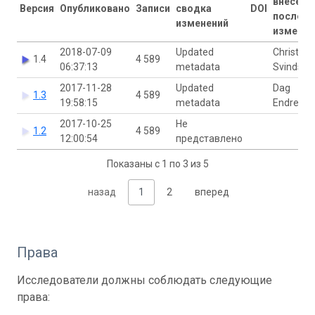
внесены
Версия
Опубликовано
Записи
сводка
DOI
последн
изменений
изменен
2018-07-09
Updated
Christian
1.4
4 589
06:37:13
metadata
Svindset
2017-11-28
Updated
Dag
1.3
4 589
19:58:15
metadata
Endresen
2017-10-25
Не
1.2
4 589
12:00:54
представлено
Показаны с 1 по 3 из 5
назад
1
2
вперед
Права
Исследователи должны соблюдать следующие
права: