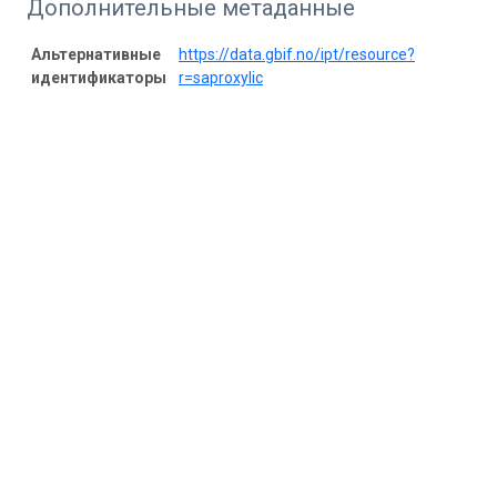
Дополнительные метаданные
Альтернативные
https://data.gbif.no/ipt/resource?
идентификаторы
r=saproxylic