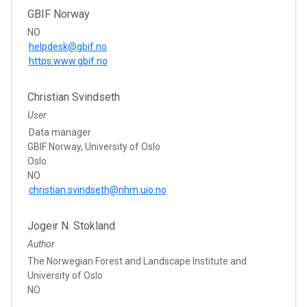
GBIF Norway
NO
helpdesk@gbif.no
https:www.gbif.no
Christian Svindseth
User
Data manager
GBIF Norway, University of Oslo
Oslo
NO
christian.svindseth@nhm.uio.no
Jogeir N. Stokland
Author
The Norwegian Forest and Landscape Institute and
University of Oslo
NO