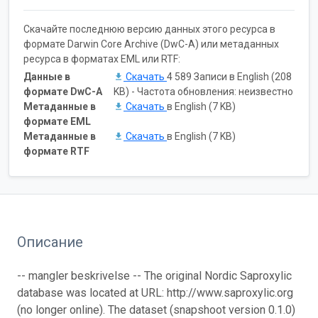
Скачайте последнюю версию данных этого ресурса в
формате Darwin Core Archive (DwC-A) или метаданных
ресурса в форматах EML или RTF:
Данные в
Скачать
4 589 Записи в English (208
формате DwC-A
KB) - Частота обновления: неизвестно
Метаданные в
Скачать
в English (7 KB)
формате EML
Метаданные в
Скачать
в English (7 KB)
формате RTF
Описание
-- mangler beskrivelse -- The original Nordic Saproxylic
database was located at URL: http://www.saproxylic.org
(no longer online). The dataset (snapshoot version 0.1.0)