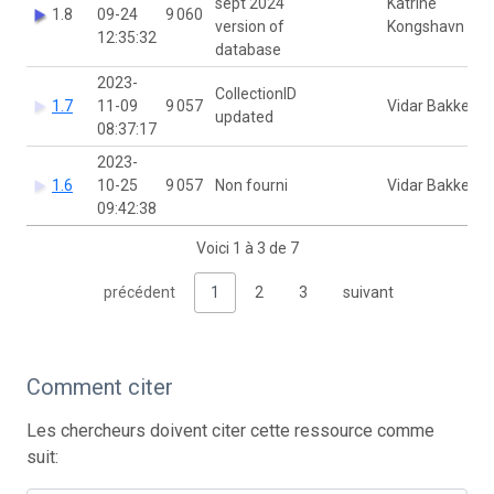
sept 2024
Katrine
1.8
09-24
9 060
version of
Kongshavn
12:35:32
database
2023-
CollectionID
1.7
11-09
9 057
Vidar Bakken
updated
08:37:17
2023-
1.6
10-25
9 057
Non fourni
Vidar Bakken
09:42:38
Voici 1 à 3 de 7
précédent
1
2
3
suivant
Comment citer
Les chercheurs doivent citer cette ressource comme
suit: