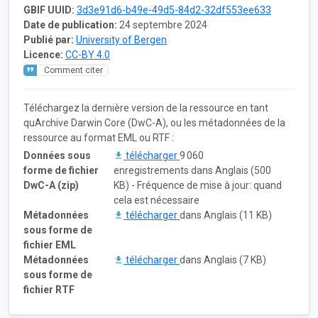
GBIF UUID:
3d3e91d6-b49e-49d5-84d2-32df553ee633
Date de publication:
24 septembre 2024
Publié par:
University of Bergen
Licence:
CC-BY 4.0
Comment citer
Téléchargez la dernière version de la ressource en tant
quArchive Darwin Core (DwC-A), ou les métadonnées de la
ressource au format EML ou RTF :
Données sous
télécharger
9 060
forme de fichier
enregistrements dans Anglais (500
DwC-A (zip)
KB) - Fréquence de mise à jour: quand
cela est nécessaire
Métadonnées
télécharger
dans Anglais (11 KB)
sous forme de
fichier EML
Métadonnées
télécharger
dans Anglais (7 KB)
sous forme de
fichier RTF