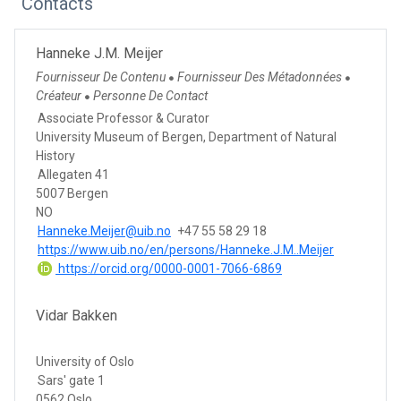
Contacts
Hanneke J.M. Meijer
Fournisseur De Contenu
Fournisseur Des Métadonnées
●
●
Créateur
Personne De Contact
●
Associate Professor & Curator
University Museum of Bergen, Department of Natural
History
Allegaten 41
5007 Bergen
NO
Hanneke.Meijer@uib.no
+47 55 58 29 18
https://www.uib.no/en/persons/Hanneke.J.M..Meijer
https://orcid.org/0000-0001-7066-6869
Vidar Bakken
University of Oslo
Sars' gate 1
0562 Oslo