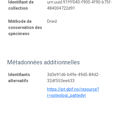
Identifiant de
urn:uuid:91fff040-f900-4f90-b75f-
collection
484004722d91
Méthode de
Dried
conservation des
spécimens
Métadonnées additionnelles
Identifiants
3d3e91d6-b49e-49d5-84d2-
alternatifs
32df553ee633
https://ipt.gbif.no/resource?
r=osteologi_pattedyr