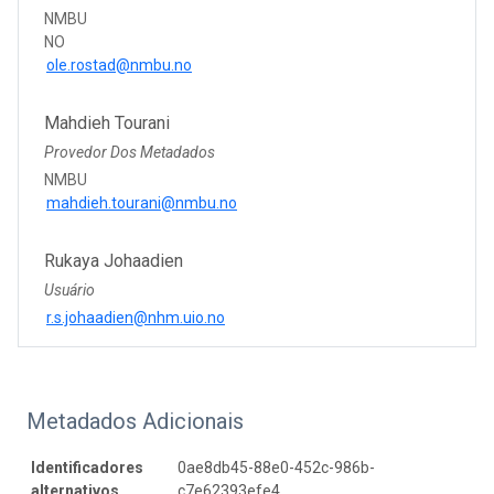
NMBU
NO
ole.rostad@nmbu.no
Mahdieh Tourani
Provedor Dos Metadados
NMBU
mahdieh.tourani@nmbu.no
Rukaya Johaadien
Usuário
r.s.johaadien@nhm.uio.no
Metadados Adicionais
Identificadores
0ae8db45-88e0-452c-986b-
alternativos
c7e62393efe4