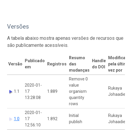
Versões
A tabela abaixo mostra apenas versões de recursos que
são publicamente acessíveis.
Resumo
Modificado
Publicado
Handle
Versão
Registros
das
pela última
em
do DOI
mudanças
vez por
Remove 0
2020-01-
value
Rukaya
1.1
17
1.889
organism
Johaadien
13:28:08
quantity
rows
2020-01-
Initial
Rukaya
1.0
17
1.892
publish
Johaadien
12:56:10