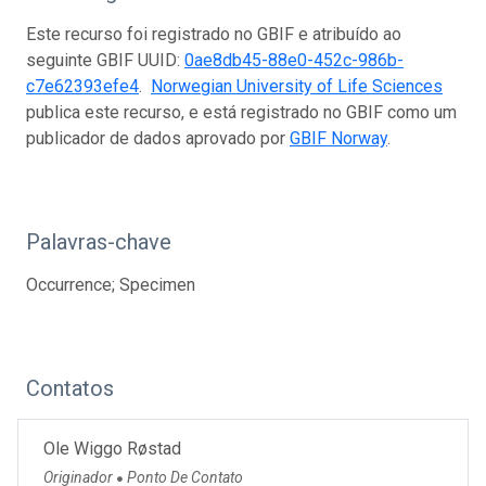
Este recurso foi registrado no GBIF e atribuído ao
seguinte GBIF UUID:
0ae8db45-88e0-452c-986b-
c7e62393efe4
.
Norwegian University of Life Sciences
publica este recurso, e está registrado no GBIF como um
publicador de dados aprovado por
GBIF Norway
.
Palavras-chave
Occurrence; Specimen
Contatos
Ole Wiggo Røstad
Originador
Ponto De Contato
●