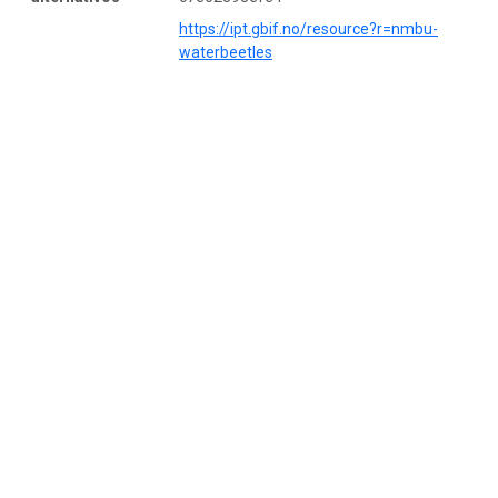
https://ipt.gbif.no/resource?r=nmbu-
waterbeetles