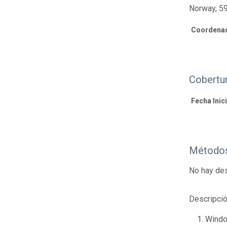
Norway, 59
Coordenad
Cobertu
Fecha Inici
Métodos
No hay des
Descripció
Windo