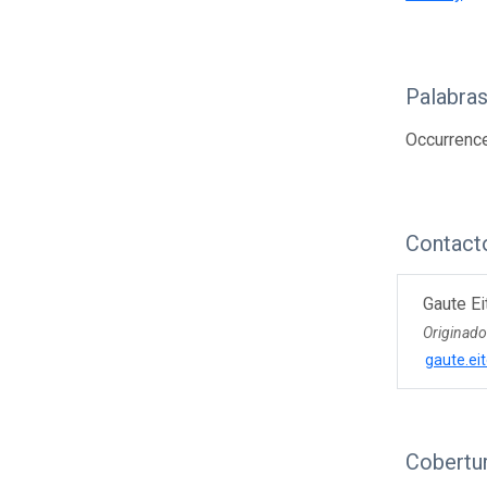
Palabras
Occurrenc
Contact
Gaute Ei
Originad
gaute.ei
Cobertur