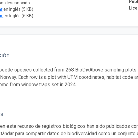
Publ
ón: desconocido
Lice
ar
en Inglés (5 KB)
ar
en Inglés (6 KB)
ción
beetle species collected from 268 BioDivAbove sampling plots a
Norway. Each row is a plot with UTM coordinates, habitat code a
ome from window traps set in 2024.
os
en este recurso de registros biológicos han sido publicados co
tándar para compartir datos de biodiversidad como un conjunto 