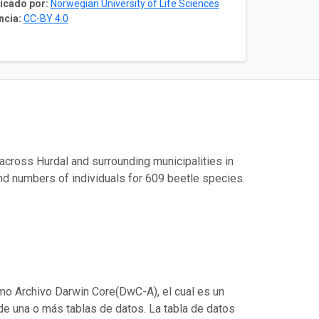
icado por:
Norwegian University of Life Sciences
ncia:
CC-BY 4.0
cross Hurdal and surrounding municipalities in
nd numbers of individuals for 609 beetle species.
mo Archivo Darwin Core(DwC-A), el cual es un
de una o más tablas de datos. La tabla de datos