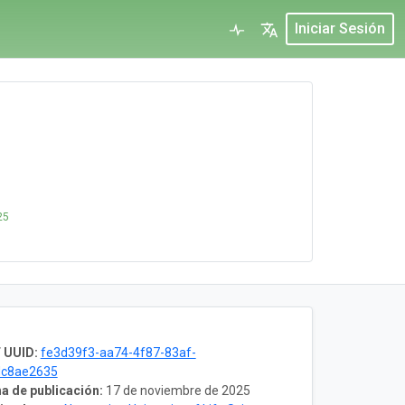
Iniciar Sesión
25
 UUID:
fe3d39f3-aa74-4f87-83af-
dc8ae2635
a de publicación:
17 de noviembre de 2025