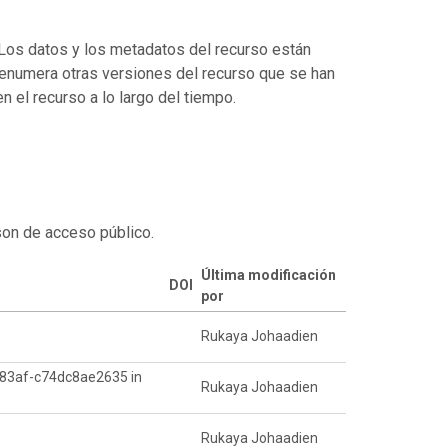
. Los datos y los metadatos del recurso están
enumera otras versiones del recurso que se han
 el recurso a lo largo del tiempo.
son de acceso público.
Última modificación
DOI
por
Rukaya Johaadien
7-83af-c74dc8ae2635 in
Rukaya Johaadien
Rukaya Johaadien