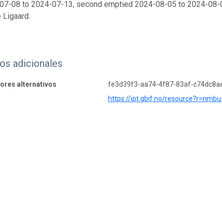
07-08 to 2024-07-13, second emptied 2024-08-05 to 2024-08-08.
 Ligaard.
os adicionales
dores alternativos
fe3d39f3-aa74-4f87-83af-c74dc8a
https://ipt.gbif.no/resource?r=nmb