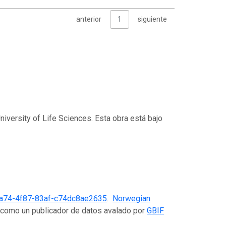
anterior
1
siguiente
niversity of Life Sciences. Esta obra está bajo
a74-4f87-83af-c74dc8ae2635
.
Norwegian
F como un publicador de datos avalado por
GBIF