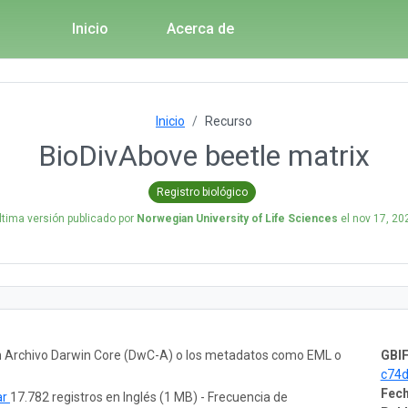
Inicio
Acerca de
Inicio
Recurso
BioDivAbove beetle matrix
Registro biológico
ltima versión publicado por
Norwegian University of Life Sciences
el
nov 17, 20
un Archivo Darwin Core (DwC-A) o los metadatos como EML o
GBIF
c74
Fech
ar
17.782 registros en Inglés (1 MB) - Frecuencia de