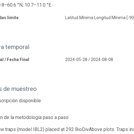
.8–60.6 °N, 10.7–11.0 °E
as límite
Latitud Mínima Longitud Mínima [-90
ra temporal
al / Fecha Final
2024-05-28 / 2024-08-08
 de muestreo
cripción disponible
n de la metodología paso a paso:
w traps (model IBL2) placed at 292 BioDivAbove plots. Traps in