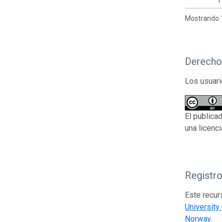
1
Mostrando 1
Derecho
Los usuari
El publica
una licenc
Registr
Este recur
University
Norway
.