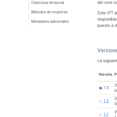
del core c
Cobertura temporal
Métodos de muestreo
Este IPT a
disponible
Metadatos adicionales
puesto a d
Version
La siguien
Versión
P
2
1.3
0
2
1.2
0
2
1.1