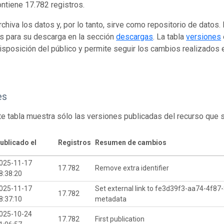
ontiene 17.782 registros.
rchiva los datos y, por lo tanto, sirve como repositorio de datos
s para su descarga en la sección
descargas
. La tabla
versiones
isposición del público y permite seguir los cambios realizados en
es
te tabla muestra sólo las versiones publicadas del recurso que 
ublicado el
Registros
Resumen de cambios
025-11-17
17.782
Remove extra identifier
8:38:20
025-11-17
Set external link to fe3d39f3-aa74-4f8
17.782
8:37:10
metadata
025-10-24
17.782
First publication