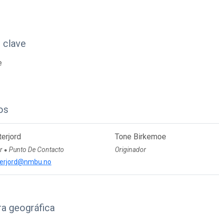
 clave
e
os
terjord
Tone Birkemoe
or
Punto De Contacto
Originador
●
terjord@nmbu.no
a geográfica