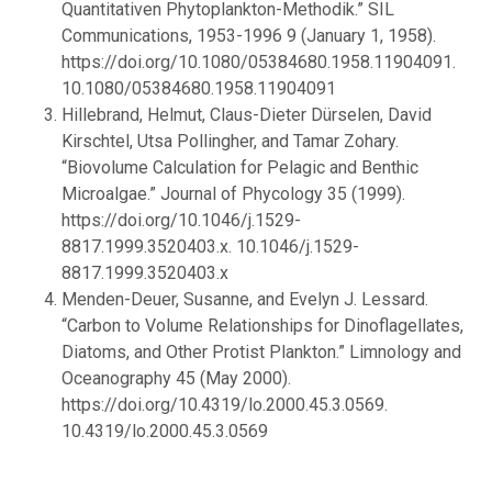
Quantitativen Phytoplankton-Methodik.” SIL
Communications, 1953-1996 9 (January 1, 1958).
https://doi.org/10.1080/05384680.1958.11904091.
10.1080/05384680.1958.11904091
Hillebrand, Helmut, Claus-Dieter Dürselen, David
Kirschtel, Utsa Pollingher, and Tamar Zohary.
“Biovolume Calculation for Pelagic and Benthic
Microalgae.” Journal of Phycology 35 (1999).
https://doi.org/10.1046/j.1529-
8817.1999.3520403.x. 10.1046/j.1529-
8817.1999.3520403.x
Menden-Deuer, Susanne, and Evelyn J. Lessard.
“Carbon to Volume Relationships for Dinoflagellates,
Diatoms, and Other Protist Plankton.” Limnology and
Oceanography 45 (May 2000).
https://doi.org/10.4319/lo.2000.45.3.0569.
10.4319/lo.2000.45.3.0569