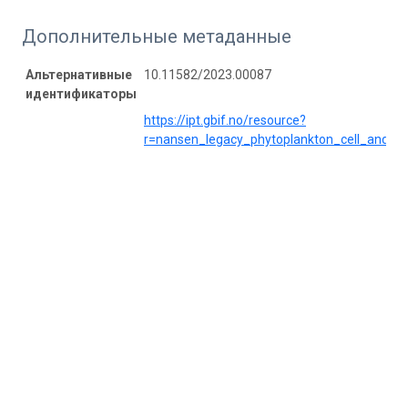
Дополнительные метаданные
Альтернативные
10.11582/2023.00087
идентификаторы
https://ipt.gbif.no/resource?
r=nansen_legacy_phytoplankton_cell_and_b