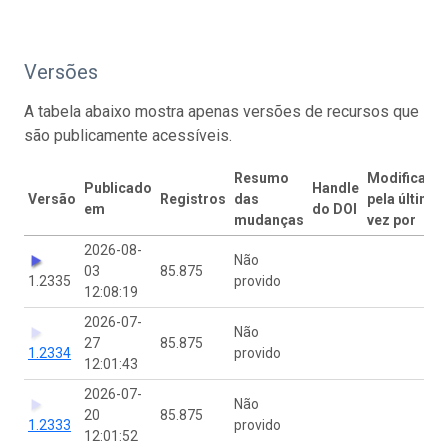
Versões
A tabela abaixo mostra apenas versões de recursos que
são publicamente acessíveis.
Resumo
Modificado
Publicado
Handle
Versão
Registros
das
pela última
em
do DOI
mudanças
vez por
2026-08-
Não
03
85.875
1.2335
provido
12:08:19
2026-07-
Não
27
85.875
1.2334
provido
12:01:43
2026-07-
Não
20
85.875
1.2333
provido
12:01:52