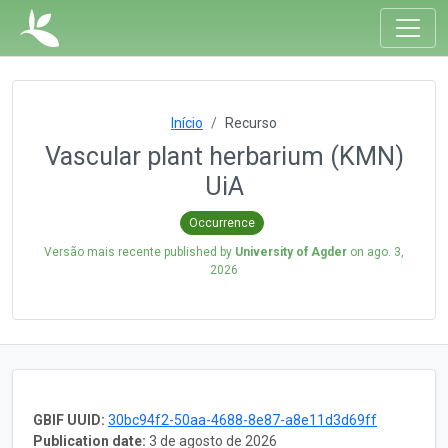
Início
Recurso
Vascular plant herbarium (KMN)
UiA
Occurrence
Versão mais recente published by
University of Agder
on
ago. 3,
2026
GBIF UUID:
30bc94f2-50aa-4688-8e87-a8e11d3d69ff
Publication date:
3 de agosto de 2026