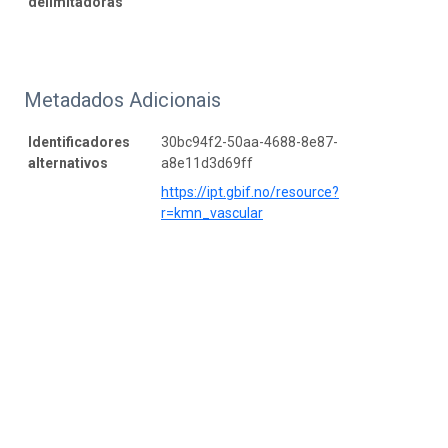
delimitadoras
Metadados Adicionais
Identificadores
30bc94f2-50aa-4688-8e87-
alternativos
a8e11d3d69ff
https://ipt.gbif.no/resource?
r=kmn_vascular