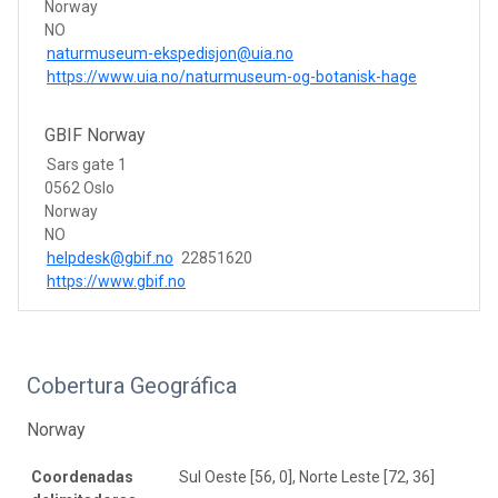
Norway
NO
naturmuseum-ekspedisjon@uia.no
https://www.uia.no/naturmuseum-og-botanisk-hage
GBIF Norway
Sars gate 1
0562 Oslo
Norway
NO
helpdesk@gbif.no
22851620
https://www.gbif.no
Cobertura Geográfica
Norway
Coordenadas
Sul Oeste [56, 0], Norte Leste [72, 36]