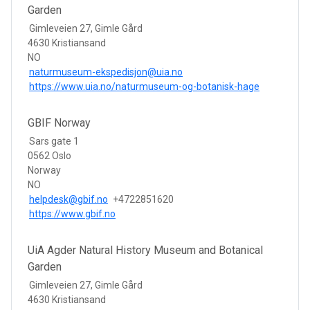
Garden
Gimleveien 27, Gimle Gård
4630 Kristiansand
NO
naturmuseum-ekspedisjon@uia.no
https://www.uia.no/naturmuseum-og-botanisk-hage
GBIF Norway
Sars gate 1
0562 Oslo
Norway
NO
helpdesk@gbif.no
+4722851620
https://www.gbif.no
UiA Agder Natural History Museum and Botanical
Garden
Gimleveien 27, Gimle Gård
4630 Kristiansand