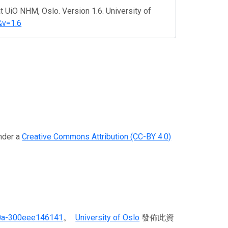
t UiO NHM, Oslo. Version 1.6. University of
&v=1.6
der a
Creative Commons Attribution (CC-BY 4.0)
0a-300eee146141
。
University of Oslo
發佈此資