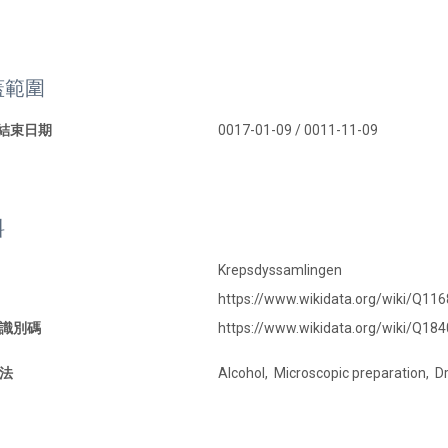
蓋範圍
 結束日期
0017-01-09 / 0011-11-09
料
Krepsdyssamlingen
https://www.wikidata.org/wiki/Q11
識別碼
https://www.wikidata.org/wiki/Q18
法
Alcohol, Microscopic preparation, D