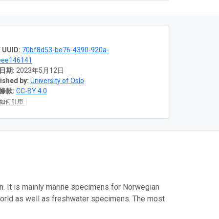
 UUID:
70bf8d53-be76-4390-920a-
eee146141
日期:
2023年5月12日
ished by:
University of Oslo
條款:
CC-BY 4.0
如何引用
n. It is mainly marine specimens for Norwegian
 world as well as freshwater specimens. The most