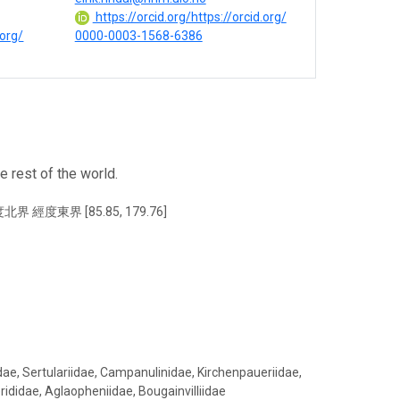
https://orcid.org/https://orcid.org/
.org/
0000-0003-1568-6386
 rest of the world.
北界 經度東界 [85.85, 179.76]
ae, Sertulariidae, Campanulinidae, Kirchenpaueriidae,
rididae, Aglaopheniidae, Bougainvilliidae