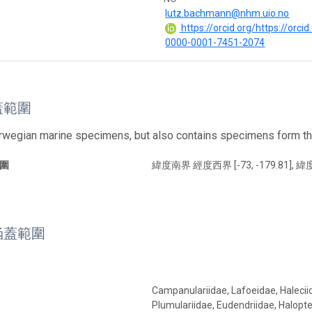
lutz.bachmann@nhm.uio.no
https://orcid.org/https://orcid
0000-0001-7451-2074
蓋範圍
wegian marine specimens, but also contains specimens form the
圍
緯度南界 經度西界 [-73, -179.81], 緯度
涵蓋範圍
Campanulariidae, Lafoeidae, Haleciid
Plumulariidae, Eudendriidae, Halopte