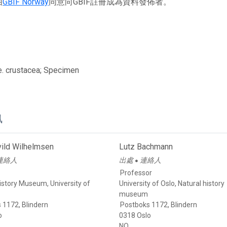
由
GBIF Norway
同意向GBIF註冊成為資料發佈者。
. crustacea; Specimen
訊
vild Wilhelmsen
Lutz Bachmann
連絡人
出處
連絡人
●
Professor
istory Museum, University of
University of Oslo, Natural history
museum
 1172, Blindern
Postboks 1172, Blindern
o
0318 Oslo
NO