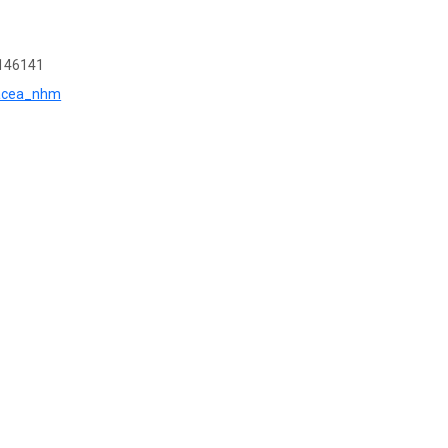
146141
stacea_nhm