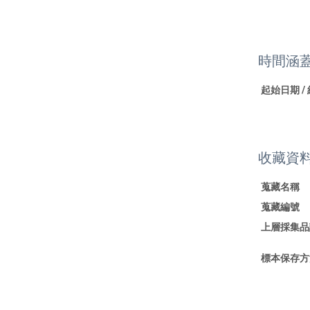
時間涵
起始日期 /
收藏資
蒐藏名稱
蒐藏編號
上層採集品
標本保存方