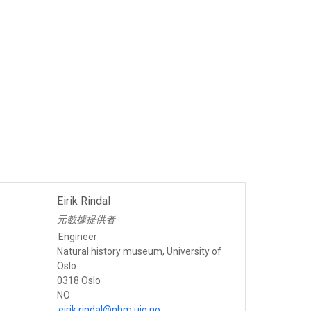
Eirik Rindal
元數據提供者
Engineer
Natural history museum, University of
Oslo
0318 Oslo
NO
eirik.rindal@nhm.uio.no