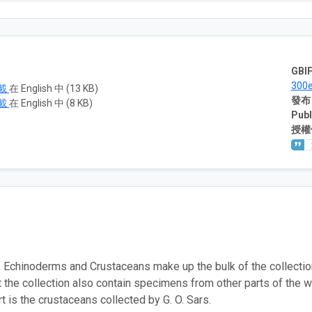
GBIF
300
載
在 English 中 (13 KB)
發布
載
在 English 中 (8 KB)
Publ
授權
, Echinoderms and Crustaceans make up the bulk of the collectio
t the collection also contain specimens from other parts of the
t is the crustaceans collected by G. O. Sars.