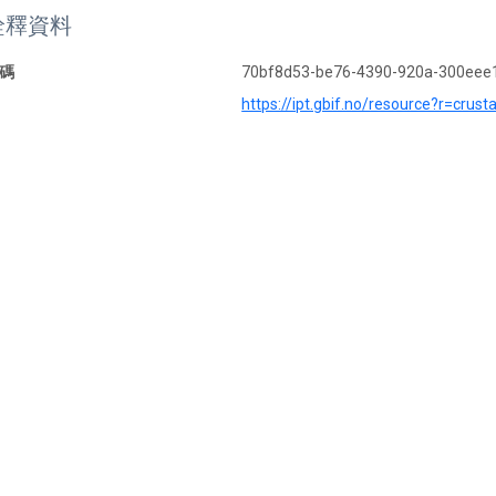
詮釋資料
碼
70bf8d53-be76-4390-920a-300eee
https://ipt.gbif.no/resource?r=cru