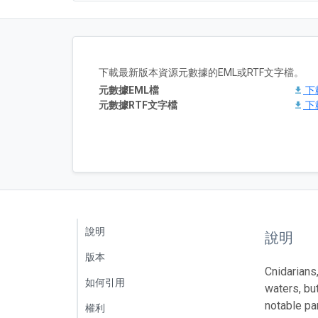
下載最新版本資源元數據的EML或RTF文字檔。
元數據EML檔
下
元數據RTF文字檔
下
說明
說明
版本
Cnidarians
如何引用
waters, bu
notable par
權利