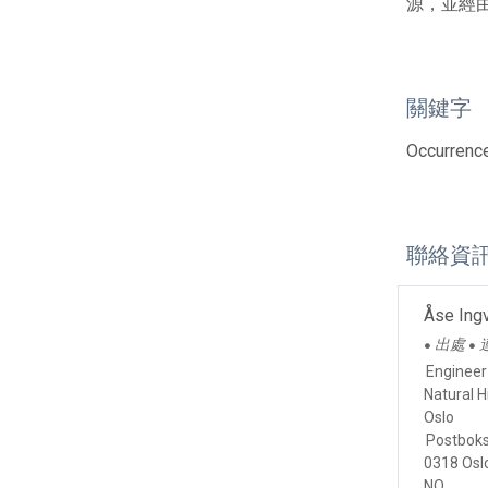
源，並經
關鍵字
Occurrence
聯絡資
Åse Ing
出處
●
●
Engineer
Natural H
Oslo
Postboks
0318 Osl
NO