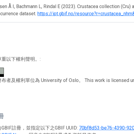
en Å I, Bachmann L, Rindal E (2023). Crustacea collection (Cru) a
ccurrence dataset.
https://ipt.gbif.no/resource?r=crustacea_nhm
尊重以下權利聲明。:
權利單位為 University of Oslo。 This work is licensed un
註冊
BIF註冊，並指定以下之GBIF UUID:
70bf8d53-be76-4390-92