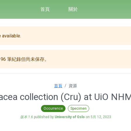
首頁
關於
 available.
96 筆紀錄但尚未保存。
首頁
資源
acea collection (Cru) at UiO NHM
Occurrence
Specimen
版本 1.6
published by
University of Oslo
on
5月 12, 2023