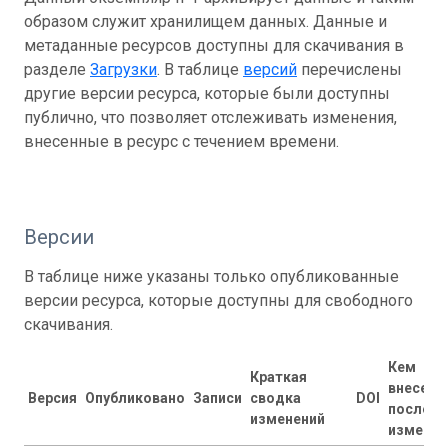
образом служит хранилищем данных. Данные и
метаданные ресурсов доступны для скачивания в
разделе
Загрузки
. В таблице
версий
перечислены
другие версии ресурса, которые были доступны
публично, что позволяет отслеживать изменения,
внесенные в ресурс с течением времени.
Версии
В таблице ниже указаны только опубликованные
версии ресурса, которые доступны для свободного
скачивания.
Кем
Краткая
внесены
Версия
Опубликовано
Записи
сводка
DOI
последн
изменений
изменен