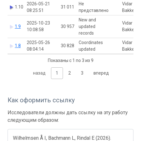
2026-05-21
Не
Vidar
1.10
31 011
08:25:51
представлено
Bakken
New and
2025-10-23
Vidar
1.9
30 957
updated
10:08:58
Bakken
records
2025-05-26
Coordinates
Vidar
1.8
30 828
08:04:14
updated
Bakken
Показаны с 1 по 3 из 9
назад
1
2
3
вперед
Как оформить ссылку
Исследователи должны дать ссылку на эту работу
следующим образом:
Wilhelmsen Å I, Bachmann L, Rindal E (2026).