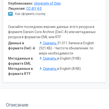
Опубликовано:
University of Oslo
Лицензия:
CC-BY 4.0
Как оформить ссылку
Скачайте последнюю версию данных этого ресурса в
формате Darwin Core Archive (DwC-A) или метаданных
ресурса в форматах EML или RTF:
Данные в
Скачать
31 011 Записи в English
формате DwC-A
(921 KB) - Частота обновления: по
мере необходимости
Метаданные в
Скачать
в English (9 KB)
формате EML
Метаданные в
Скачать
в English (8 KB)
формате RTF
Описание