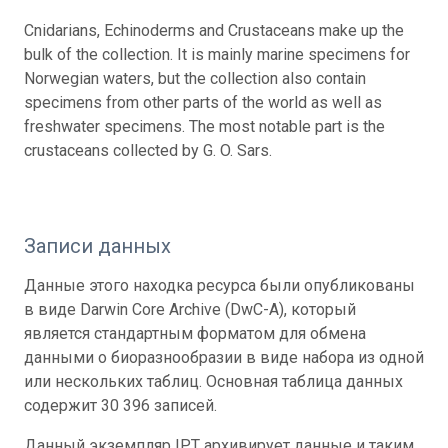
Cnidarians, Echinoderms and Crustaceans make up the
bulk of the collection. It is mainly marine specimens for
Norwegian waters, but the collection also contain
specimens from other parts of the world as well as
freshwater specimens. The most notable part is the
crustaceans collected by G. O. Sars.
Записи данных
Данные этого находка ресурса были опубликованы
в виде Darwin Core Archive (DwC-A), который
является стандартным форматом для обмена
данными о биоразнообразии в виде набора из одной
или нескольких таблиц. Основная таблица данных
содержит 30 396 записей.
Данный экземпляр IPT архивирует данные и таким