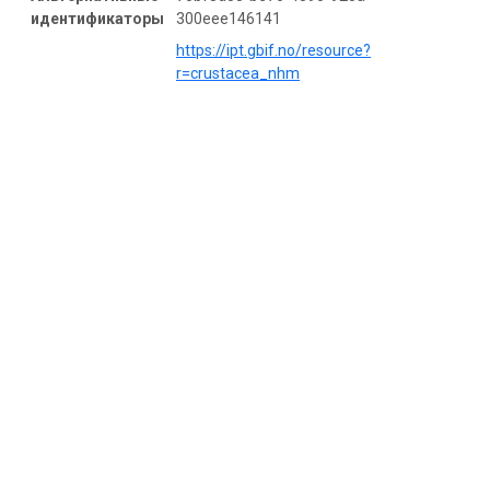
идентификаторы
300eee146141
https://ipt.gbif.no/resource?
r=crustacea_nhm