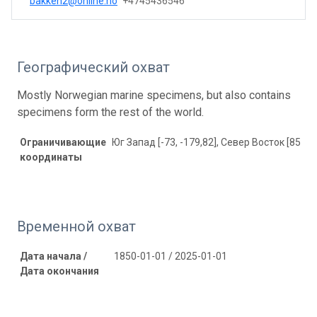
bakken2@online.no
+4745436546
Географический охват
Mostly Norwegian marine specimens, but also contains
specimens form the rest of the world.
Ограничивающие
Юг Запад [-73, -179,82], Север Восток [85,85,
координаты
Временной охват
Дата начала /
1850-01-01 / 2025-01-01
Дата окончания