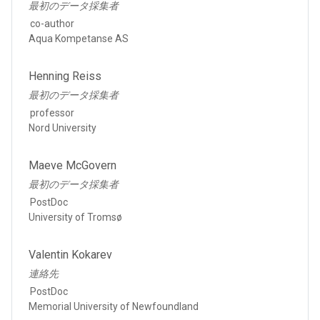
最初のデータ採集者
co-author
Aqua Kompetanse AS
Henning Reiss
最初のデータ採集者
professor
Nord University
Maeve McGovern
最初のデータ採集者
PostDoc
University of Tromsø
Valentin Kokarev
連絡先
PostDoc
Memorial University of Newfoundland