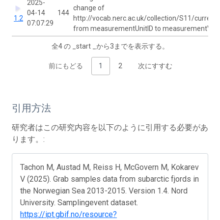
2025-
change of
04-14
144
1.2
http://vocab.nerc.ac.uk/collection/S11/current
07:07:29
from measurementUnitID to measurementVal
全4 の _start _から3までを表示する。
前にもどる
1
2
次にすすむ
引用方法
研究者はこの研究内容を以下のように引用する必要があ
ります。:
Tachon M, Austad M, Reiss H, McGovern M, Kokarev
V (2025). Grab samples data from subarctic fjords in
the Norwegian Sea 2013-2015. Version 1.4. Nord
University. Samplingevent dataset.
https://ipt.gbif.no/resource?