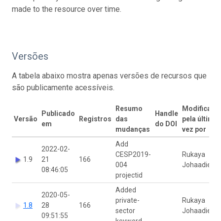
made to the resource over time.
Versões
A tabela abaixo mostra apenas versões de recursos que
são publicamente acessíveis.
Resumo
Modificado
Publicado
Handle
Versão
Registros
das
pela última
em
do DOI
mudanças
vez por
Add
2022-02-
CESP2019-
Rukaya
1.9
21
166
004
Johaadien
08:46:05
projectid
Added
2020-05-
private-
Rukaya
1.8
28
166
sector
Johaadien
09:51:55
keyword