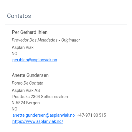
Contatos
Per Gerhard Ihlen
Provedor Dos Metadados
Originador
●
Asplan Viak
NO
per.ihlen@asplanviak.no
Anette Gundersen
Ponto De Contato
Asplan Viak AS
Postboks 2304 Solheimsviken
N-5824 Bergen
NO
anette.gundersen@asplanviak.no
+47-971 80 515
https://www.asplanviak.no/