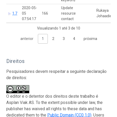
2020-05-
Update
Rukaya
1.7
05
166
resource
Johaadien
07:54:17
contact
Visualizando 1 até 3 de 10
anterior
1
2
3
4
próxima
Direitos
Pesquisadores devem respeitar a seguinte declaração
de direitos:
O editor e o detentor dos direitos deste trabalho é
Asplan Viak AS. To the extent possible under law, the
publisher has waived all rights to these data and has
dedicated them to the
Public Domain (CC0 1.0)
. Users