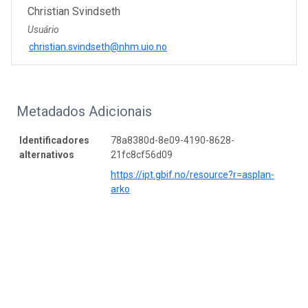
Christian Svindseth
Usuário
christian.svindseth@nhm.uio.no
Metadados Adicionais
Identificadores
78a8380d-8e09-4190-8628-
alternativos
21fc8cf56d09
https://ipt.gbif.no/resource?r=asplan-
arko