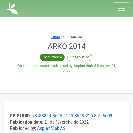
Início
Recurso
ARKO 2014
Occurrence
Observation
Versão mais recente published by
Asplan Viak AS
on
fev. 21,
2022
GBIF UUID:
78a8380d-8e09-4190-8628-21fc8cf56d09
Publication date:
21 de fevereiro de 2022
Published by:
Asplan Viak AS