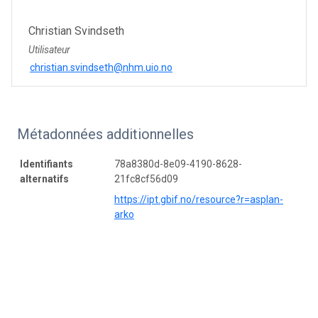
Christian Svindseth
Utilisateur
christian.svindseth@nhm.uio.no
Métadonnées additionnelles
Identifiants
78a8380d-8e09-4190-8628-
alternatifs
21fc8cf56d09
https://ipt.gbif.no/resource?r=asplan-
arko