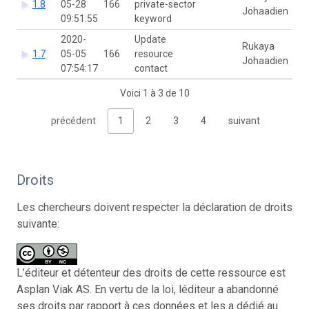
1.8
05-28
166
private-sector
Johaadien
09:51:55
keyword
2020-
Update
Rukaya
1.7
05-05
166
resource
Johaadien
07:54:17
contact
Voici 1 à 3 de 10
précédent
1
2
3
4
suivant
Droits
Les chercheurs doivent respecter la déclaration de droits
suivante:
L’éditeur et détenteur des droits de cette ressource est
Asplan Viak AS. En vertu de la loi, léditeur a abandonné
ses droits par rapport à ces données et les a dédié au