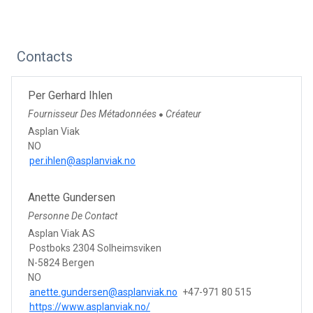
Contacts
Per Gerhard Ihlen
Fournisseur Des Métadonnées
Créateur
●
Asplan Viak
NO
per.ihlen@asplanviak.no
Anette Gundersen
Personne De Contact
Asplan Viak AS
Postboks 2304 Solheimsviken
N-5824 Bergen
NO
anette.gundersen@asplanviak.no
+47-971 80 515
https://www.asplanviak.no/