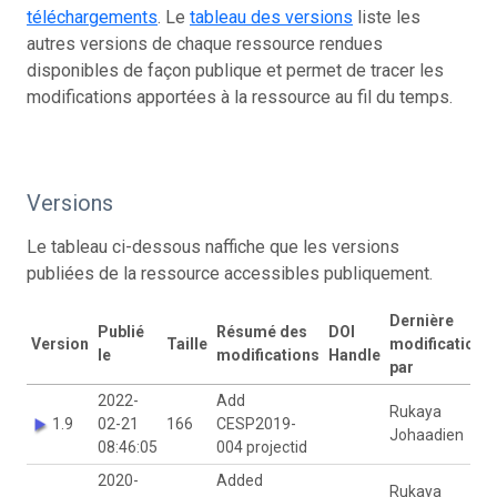
téléchargements
. Le
tableau des versions
liste les
autres versions de chaque ressource rendues
disponibles de façon publique et permet de tracer les
modifications apportées à la ressource au fil du temps.
Versions
Le tableau ci-dessous naffiche que les versions
publiées de la ressource accessibles publiquement.
Dernière
Publié
Résumé des
DOI
Version
Taille
modification
le
modifications
Handle
par
2022-
Add
Rukaya
1.9
02-21
166
CESP2019-
Johaadien
08:46:05
004 projectid
2020-
Added
Rukaya